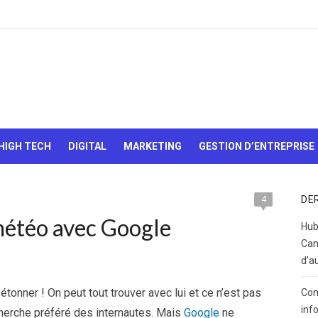
Le Web,
c'est
comme
une boîte
HIGH TECH
DIGITAL
MARKETING
GESTION D’ENTREPRISE
de
chocolats…
On sait
jamais sur
DE
4
quoi on va
météo avec Google
tomber !
Hub
Cam
d’a
tonner ! On peut tout trouver avec lui et ce n’est pas
Com
inf
cherche préféré des internautes. Mais
Google
ne