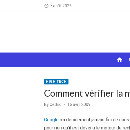
Skip
7 août 2026
access_time
to
content
home
HIGH TECH
Comment vérifier la 
Posted
By
Cédric
16 avril 2009
on
Google
n’a décidément jamais fini de nous é
pour rien qu’il est devenu le moteur de re