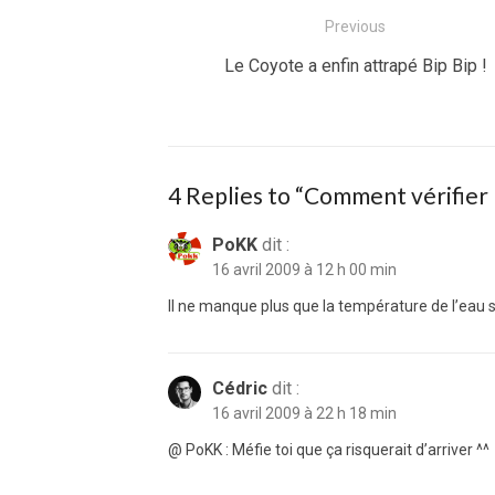
Navigation
Previous
de
Previous
Le Coyote a enfin attrapé Bip Bip !
post:
l’article
4 Replies to “
Comment vérifier 
PoKK
dit :
16 avril 2009 à 12 h 00 min
Il ne manque plus que la température de l’eau s
Cédric
dit :
16 avril 2009 à 22 h 18 min
@ PoKK : Méfie toi que ça risquerait d’arriver ^^