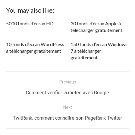
You may also like:
5000 fonds d’écran HD
30 fonds d’écran Apple à
télécharger gratuitement
10 fonds d’écran WordPress
150 fonds d’écran Windows
à télécharger gratuitement
7 à télécharger
gratuitement
Navigation
Previous
de
Previous
Comment vérifier la météo avec Google
l’article
post:
Next
Next
TwitRank, comment connaître son PageRank Twitter
post: