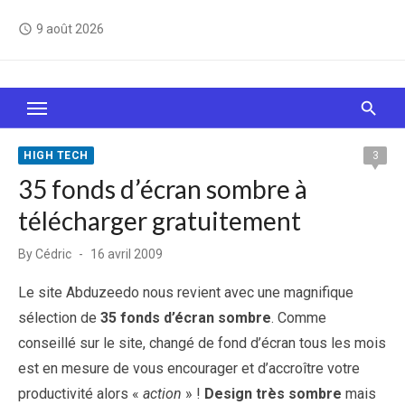
Skip
9 août 2026
access_time
to
content
Le Web, c'est comme une boîte de chocolats… On
sait jamais sur quoi on va tomber !
HIGH TECH
3
35 fonds d’écran sombre à
télécharger gratuitement
Posted
By
Cédric
16 avril 2009
on
Le site Abduzeedo nous revient avec une magnifique
sélection de
35 fonds d’écran sombre
. Comme
conseillé sur le site, changé de fond d’écran tous les mois
est en mesure de vous encourager et d’accroître votre
productivité alors «
action
» !
Design très sombre
mais