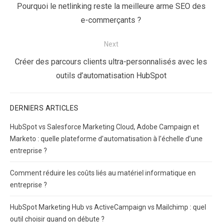
de
Previous
Pourquoi le netlinking reste la meilleure arme SEO des
l’article
post:
e-commerçants ?
Next
Next
Créer des parcours clients ultra-personnalisés avec les
post:
outils d’automatisation HubSpot
DERNIERS ARTICLES
HubSpot vs Salesforce Marketing Cloud, Adobe Campaign et
Marketo : quelle plateforme d’automatisation à l’échelle d’une
entreprise ?
Comment réduire les coûts liés au matériel informatique en
entreprise ?
HubSpot Marketing Hub vs ActiveCampaign vs Mailchimp : quel
outil choisir quand on débute ?