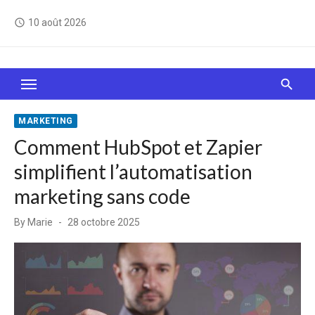
Skip
10 août 2026
access_time
to
content
Le Web, c'est comme une boîte de chocolats… On
sait jamais sur quoi on va tomber !
MARKETING
Comment HubSpot et Zapier
simplifient l’automatisation
marketing sans code
Posted
By
Marie
28 octobre 2025
on