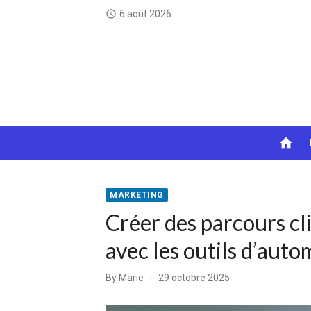
Skip
6 août 2026
access_time
to
content
home
MARKETING
Créer des parcours cl
avec les outils d’aut
Posted
By
Marie
29 octobre 2025
on