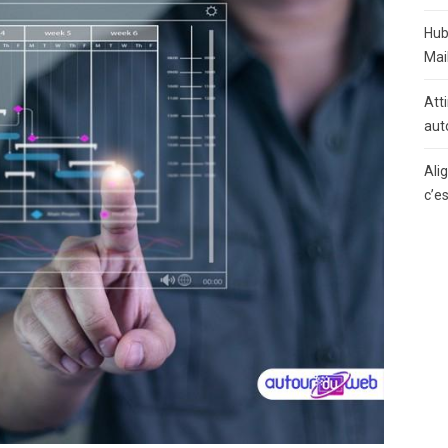
Hub
Mai
Atti
aut
Ali
c’e