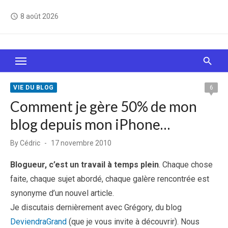
Skip
8 août 2026
access_time
to
content
Le Web, c'est comme une boîte de chocolats… On
sait jamais sur quoi on va tomber !
VIE DU BLOG
6
Comment je gère 50% de mon
blog depuis mon iPhone…
Posted
By
Cédric
17 novembre 2010
on
Blogueur, c’est un travail à temps plein
. Chaque chose
faite, chaque sujet abordé, chaque galère rencontrée est
synonyme d’un nouvel article.
Je discutais dernièrement avec Grégory, du blog
DeviendraGrand
(que je vous invite à découvrir). Nous