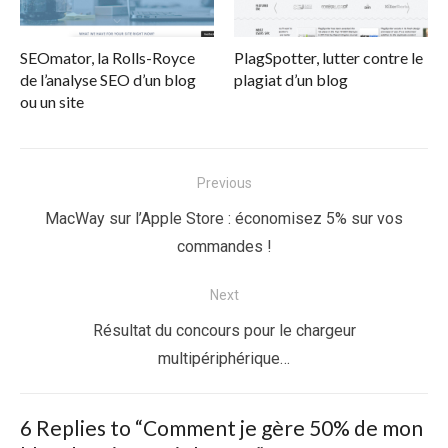
SEOmator, la Rolls-Royce
PlagSpotter, lutter contre le
de l’analyse SEO d’un blog
plagiat d’un blog
ou un site
Navigation
Previous
de
Previous
MacWay sur l’Apple Store : économisez 5% sur vos
l’article
post:
commandes !
Next
Next
Résultat du concours pour le chargeur
post:
multipériphérique…
6 Replies to “
Comment je gère 50% de mon