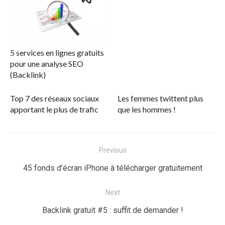
5 services en lignes gratuits
pour une analyse SEO
(Backlink)
Top 7 des réseaux sociaux
Les femmes twittent plus
apportant le plus de trafic
que les hommes !
Navigation
Previous
de
Previous
45 fonds d’écran iPhone à télécharger gratuitement
l’article
post:
Next
Next
Backlink gratuit #5 : suffit de demander !
post: