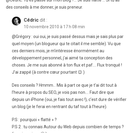
@Cédric: Tu es passé sur mon blog ?… Je suis flatté … Si tu as
des conseils à me donner, je suis preneur.
Cédric
dit :
10 novembre 2010 à 17 h 08 min
@Grégory : oui oui, je suis passé dessus mais je sais plus par
quel moyen (un blogueur qui te citait il me semble). Vu que
ces derniers mois, je m’intéresse énormément au
développement personnel, j’ai aimé ta conception des
choses. Je me suis abonné à ton flux et paf…. Flux tronqué !
J’ai zappé (à contre cœur pourtant 😉 )
Des conseils ? Hmmm… Mis à part ce que je t’ai dit tout à
l’heure à propos du SEO, je vois pas non…. Faut dire que
depuis un iPhone (oui, je fais tout avec !), c’est dure de vérifier
un blog (je le ferai en rentrant du taf tout à l’heure).
P.S : pourquoi « flatté » ?
P.S 2 : tu connais Autour du Web depuis combien de temps ?