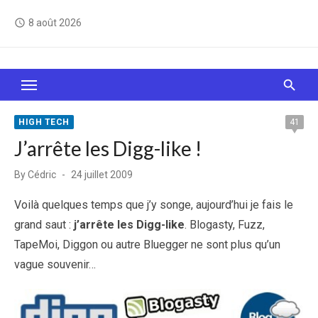
Skip
8 août 2026
access_time
to
content
Le Web, c'est comme une boîte de chocolats… On
sait jamais sur quoi on va tomber !
HIGH TECH
41
J’arrête les Digg-like !
Posted
By
Cédric
24 juillet 2009
on
Voilà quelques temps que j’y songe, aujourd’hui je fais le
grand saut :
j’arrête les Digg-like
. Blogasty, Fuzz,
TapeMoi, Diggon ou autre Bluegger ne sont plus qu’un
vague souvenir…