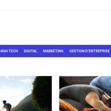
Le Web,
c'est
comme
une boîte
HIGH TECH
DIGITAL
MARKETING
GESTION D’ENTREPRISE
de
chocolats…
On sait
jamais sur
quoi on va
tomber !