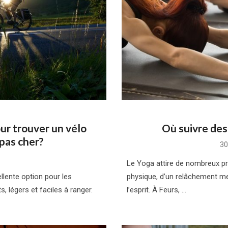
ur trouver un vélo
Où suivre des
 pas cher?
Po
30
on
Le Yoga attire de nombreux pra
llente option pour les
physique, d’un relâchement me
 légers et faciles à ranger.
l’esprit. À Feurs, …