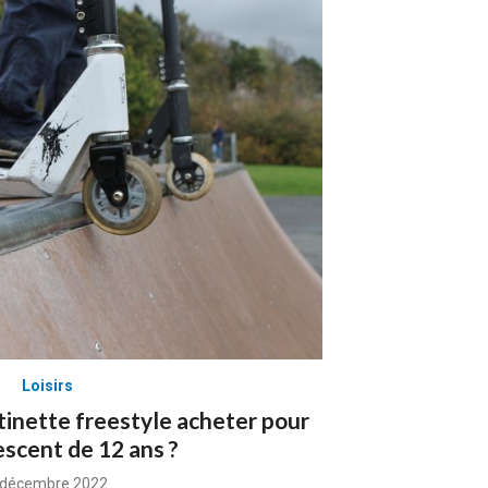
Loisirs
inette freestyle acheter pour
escent de 12 ans ?
osted
 décembre 2022