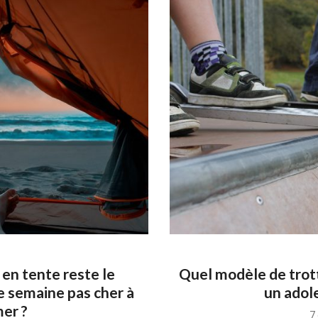
en tente reste le
Quel modèle de trott
e semaine pas cher à
un adol
er ?
P
7