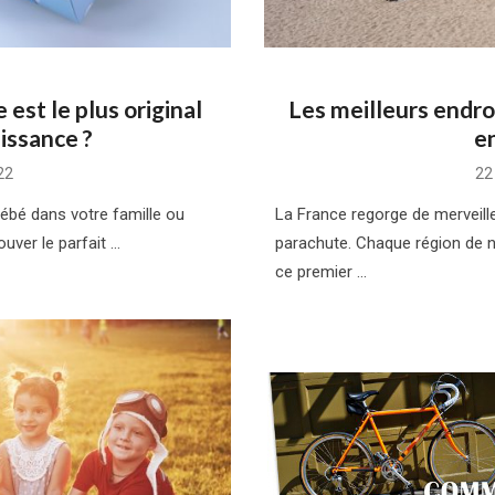
 est le plus original
Les meilleurs endro
issance ?
e
Po
22
22
on
bébé dans votre famille ou
La France regorge de merveill
ouver le parfait …
parachute. Chaque région de n
ce premier …