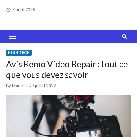
Skip
8 août 2026
access_time
to
content
Le Web, c'est comme une boîte de chocolats… On
sait jamais sur quoi on va tomber !
HIGH TECH
Avis Remo Video Repair : tout ce
que vous devez savoir
Posted
By
Marie
27 juillet 2022
on