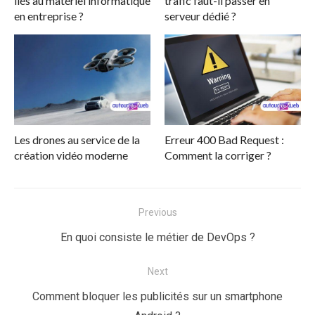
liés au matériel informatique
trafic faut-il passer en
en entreprise ?
serveur dédié ?
Les drones au service de la
Erreur 400 Bad Request :
création vidéo moderne
Comment la corriger ?
Navigation
Previous
de
Previous
En quoi consiste le métier de DevOps ?
l’article
post:
Next
Next
Comment bloquer les publicités sur un smartphone