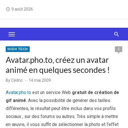
Skip
9 août 2026
access_time
to
content
Le Web, c'est comme une boîte de chocolats… On
sait jamais sur quoi on va tomber !
HIGH TECH
2
Avatar.pho.to, créez un avatar
animé en quelques secondes !
Posted
By
Cédric
14 mai 2009
on
Avatar.pho.to
est un service Web
gratuit de création de
gif animé
. Avec la possibilité de générer des tailles
différentes, le résultat peut être inclus dans vos profils
sociaux , sur des forums ou autres. Très simple à mettre
en œuvre, il vous suffit de sélectionner la photo et l’effet