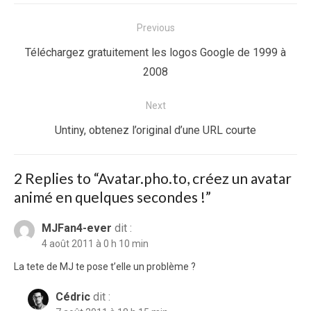
Navigation
Previous
de
Previous
Téléchargez gratuitement les logos Google de 1999 à
l’article
post:
2008
Next
Next
Untiny, obtenez l’original d’une URL courte
post:
2 Replies to “
Avatar.pho.to, créez un avatar
animé en quelques secondes !
”
MJFan4-ever
dit :
4 août 2011 à 0 h 10 min
La tete de MJ te pose t’elle un problème ?
Cédric
dit :