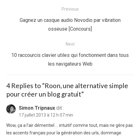
Navigation
Previous
de
Previous
Gagnez un casque audio Novodio par vibration
l’article
post:
osseuse [Concours]
Next
Next
10 raccourcis clavier utiles qui fonctionnent dans tous
post:
les navigateurs Web
4 Replies to “
Roon, une alternative simple
pour créer un blog gratuit
”
Simon Tripnaux
dit :
17 juillet 2013 à 12 h 07 min
Wow, ça a l’air démentiel … intuitif comme tout, mais ne gère pas
les accents français pour la génération des urls, dommage.