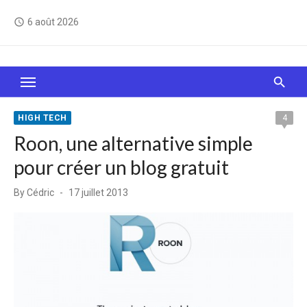
Skip
6 août 2026
access_time
to
content
Le Web, c'est comme une boîte de chocolats… On
sait jamais sur quoi on va tomber !
HIGH TECH
4
Roon, une alternative simple
pour créer un blog gratuit
Posted
By
Cédric
17 juillet 2013
on