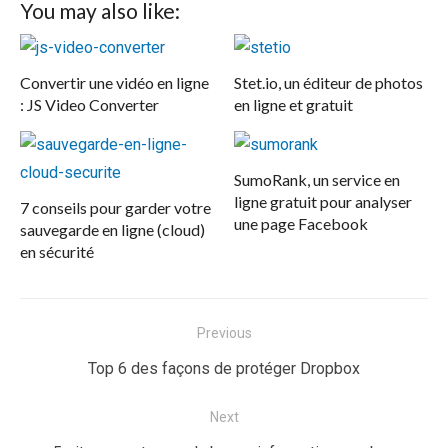
You may also like:
Convertir une vidéo en ligne
Stet.io, un éditeur de photos
: JS Video Converter
en ligne et gratuit
SumoRank, un service en
ligne gratuit pour analyser
7 conseils pour garder votre
une page Facebook
sauvegarde en ligne (cloud)
en sécurité
Navigation
Previous
de
Previous
Top 6 des façons de protéger Dropbox
l’article
post:
Next