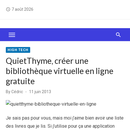
Skip
7 août 2026
access_time
to
content
Le Web, c'est comme une boîte de chocolats… On
sait jamais sur quoi on va tomber !
HIGH TECH
QuietThyme, créer une
bibliothèque virtuelle en ligne
gratuite
Posted
By
Cédric
11 juin 2013
on
Je sais pas pour vous, mais moi j’aime bien avoir une liste
des livres que je lis. Si j’utilise pour ça une application