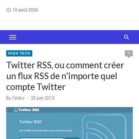
Skip
10 août 2026
access_time
to
content
Le Web, c'est comme une boîte de chocolats… On
sait jamais sur quoi on va tomber !
HIGH TECH
7
Twitter RSS, ou comment créer
un flux RSS de n’importe quel
compte Twitter
Posted
By
Cédric
25 juin 2013
on