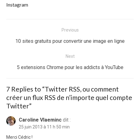
Instagram
Navigation
Previous
de
Previous
10 sites gratuits pour convertir une image en ligne
l’article
post:
Next
Next
5 extensions Chrome pour les addicts à YouTube
post:
7 Replies to “
Twitter RSS, ou comment
créer un flux RSS de n’importe quel compte
Twitter
”
Caroline Vlaeminc
dit :
25 juin 2013 à 11 h 50 min
Merci Cédric !