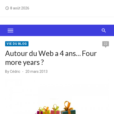
Skip
8 août 2026
access_time
to
content
Le Web, c'est comme une boîte de chocolats… On
sait jamais sur quoi on va tomber !
VIE DU BLOG
22
Autour du Web a 4 ans… Four
more years ?
Posted
By
Cédric
20 mars 2013
on