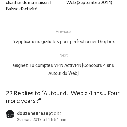
chantier de ma maison +
Web (Septembre 2014)
Baisse d’activité
Navigation
Previous
de
Previous
5 applications gratuites pour perfectionner Dropbox
l’article
post:
Next
Next
Gagnez 10 comptes VPN ActiVPN [Concours 4 ans
post:
Autour du Web]
22 Replies to “
Autour du Web a 4 ans… Four
more years ?
”
douzeheuresept
dit :
20 mars 2013 à 11 h 54 min