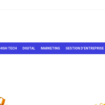
Le Web,
c'est
comme
une boîte
HIGH TECH
DIGITAL
MARKETING
GESTION D’ENTREPRISE
de
chocolats…
On sait
jamais sur
quoi on va
tomber !