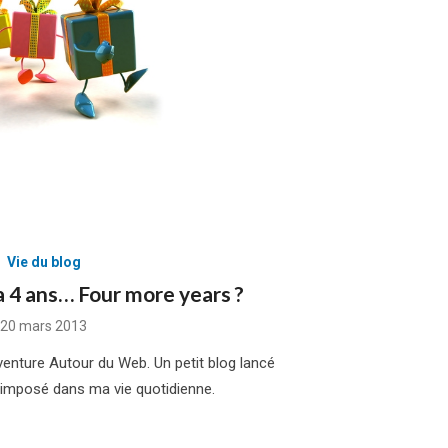
Vie du blog
 4 ans… Four more years ?
Posted
20 mars 2013
on
venture Autour du Web. Un petit blog lancé
e imposé dans ma vie quotidienne.