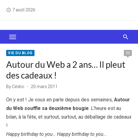
Skip
7 août 2026
access_time
to
content
Le Web, c'est comme une boîte de chocolats… On
sait jamais sur quoi on va tomber !
VIE DU BLOG
30
Autour du Web a 2 ans… Il pleut
des cadeaux !
Posted
By
Cédric
20 mars 2011
on
On y est ! Je vous en parle depuis des semaines,
Autour
du Web souffle sa deuxième bougie
. L’heure est au
bilan, à la fête, et surtout, surtout, au déballage de cadeaux
!
Happy birthday to you… Happy birthday to you…