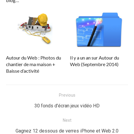
blog…
Autour du Web : Photos du
Il y a un an sur Autour du
chantier de ma maison +
Web (Septembre 2014)
Baisse d’activité
Navigation
Previous
de
Previous
30 fonds d’écran jeux vidéo HD
l’article
post:
Next
Next
Gagnez 12 dessous de verres iPhone et Web 2.0