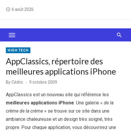
Skip
6 août 2026
access_time
to
content
Le Web, c'est comme une boîte de chocolats… On
sait jamais sur quoi on va tomber !
HIGH TECH
AppClassics, répertoire des
meilleures applications iPhone
Posted
By
Cédric
9 octobre 2009
on
AppClassics est un nouveau site qui référence les
meilleures applications iPhone
. Une galerie «
de la
crème de la crème
» se trouve sur ce site dans une
ambiance chaleureuse et un design très soigné, très
propre. Pour chaque application, vous découvrirez une