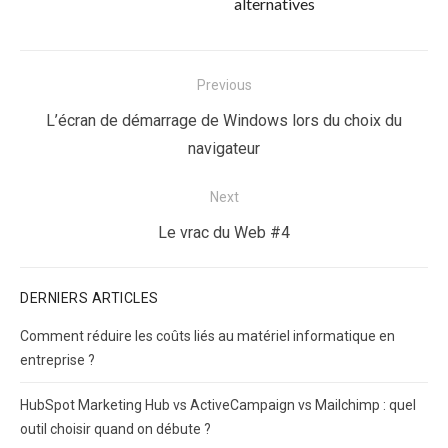
alternatives
Navigation
Previous
de
Previous
L’écran de démarrage de Windows lors du choix du
l’article
post:
navigateur
Next
Next
Le vrac du Web #4
post:
DERNIERS ARTICLES
Comment réduire les coûts liés au matériel informatique en
entreprise ?
HubSpot Marketing Hub vs ActiveCampaign vs Mailchimp : quel
outil choisir quand on débute ?