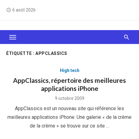
Skip
6 août 2026
access_time
to
content
Le Web, c'est comme une boîte de chocolats… On
sait jamais sur quoi on va tomber !
ÉTIQUETTE :
APPCLASSICS
High tech
AppClassics, répertoire des meilleures
applications iPhone
Posted
9 octobre 2009
on
AppClassics est un nouveau site qui référence les
meilleures applications iPhone. Une galerie « de la crème
de la crème » se trouve sur ce site …