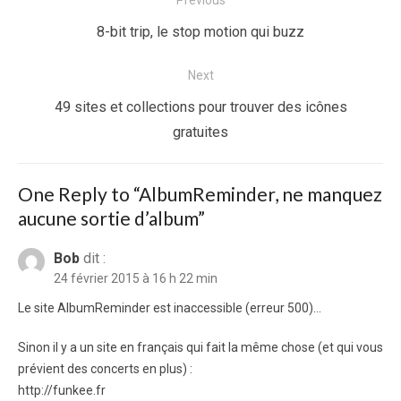
de
Previous
8-bit trip, le stop motion qui buzz
l’article
post:
Next
Next
49 sites et collections pour trouver des icônes
post:
gratuites
One Reply to “AlbumReminder, ne manquez
aucune sortie d’album”
Bob
dit :
24 février 2015 à 16 h 22 min
Le site AlbumReminder est inaccessible (erreur 500)…
Sinon il y a un site en français qui fait la même chose (et qui vous
prévient des concerts en plus) :
http://funkee.fr