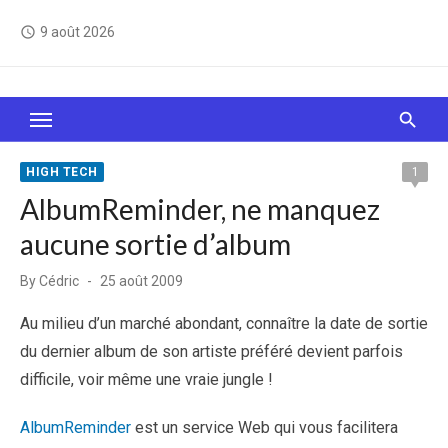
Skip
9 août 2026
access_time
to
content
Le Web, c'est comme une boîte de chocolats… On
sait jamais sur quoi on va tomber !
HIGH TECH
1
AlbumReminder, ne manquez
aucune sortie d’album
Posted
By
Cédric
25 août 2009
on
Au milieu d’un marché abondant, connaître la date de sortie
du dernier album de son artiste préféré devient parfois
difficile, voir même une vraie jungle !
AlbumReminder
est un service Web qui vous facilitera