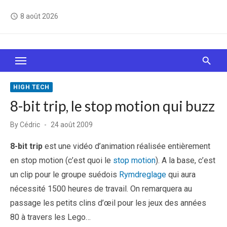
Skip
8 août 2026
access_time
to
content
Le Web, c'est comme une boîte de chocolats… On
sait jamais sur quoi on va tomber !
HIGH TECH
8-bit trip, le stop motion qui buzz
Posted
By
Cédric
24 août 2009
on
8-bit trip
est une vidéo d’animation réalisée entièrement
en stop motion (c’est quoi le
stop motion
). A la base, c’est
un clip pour le groupe suédois
Rymdreglage
qui aura
nécessité 1500 heures de travail. On remarquera au
passage les petits clins d’œil pour les jeux des années
80 à travers les Lego…