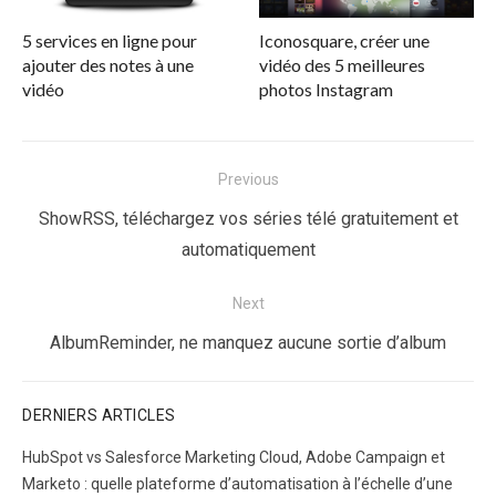
5 services en ligne pour
Iconosquare, créer une
ajouter des notes à une
vidéo des 5 meilleures
vidéo
photos Instagram
Navigation
Previous
de
Previous
ShowRSS, téléchargez vos séries télé gratuitement et
l’article
post:
automatiquement
Next
Next
AlbumReminder, ne manquez aucune sortie d’album
post:
DERNIERS ARTICLES
HubSpot vs Salesforce Marketing Cloud, Adobe Campaign et
Marketo : quelle plateforme d’automatisation à l’échelle d’une