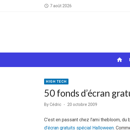
Skip
7 août 2026
access_time
to
content
home
HIGH TECH
50 fonds d’écran grat
Posted
By
Cédric
20 octobre 2009
on
C’est en passant chez l’ami thebloom, du 
d’écran gratuits spécial Halloween
. Comme