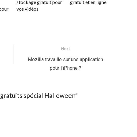
stockage gratuit pour
gratuit et en ligne
 pour
vos vidéos
Next
Next
Mozilla travaille sur une application
post:
pour l’iPhone ?
gratuits spécial Halloween”