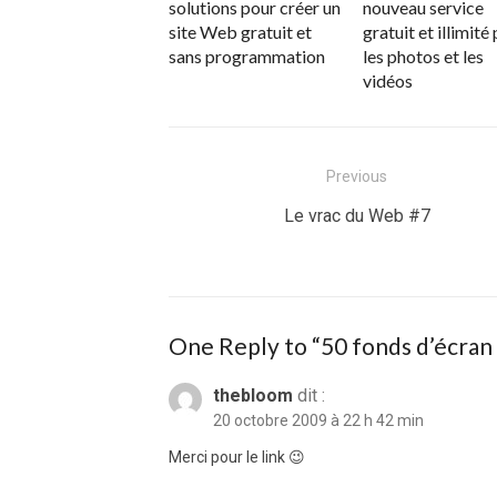
solutions pour créer un
nouveau service
site Web gratuit et
gratuit et illimité
sans programmation
les photos et les
vidéos
Navigation
Previous
de
Previous
Le vrac du Web #7
post:
l’article
One Reply to “50 fonds d’écran 
thebloom
dit :
20 octobre 2009 à 22 h 42 min
Merci pour le link 😉