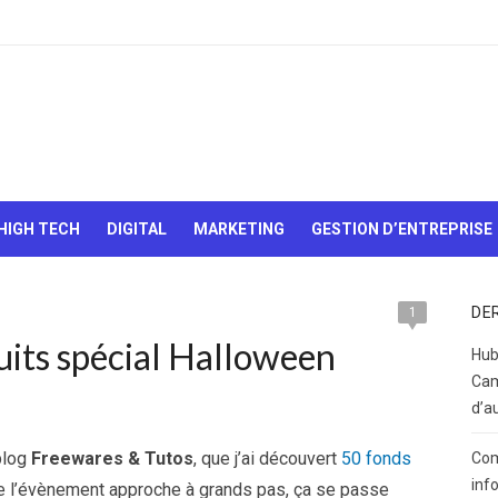
Le Web,
c'est
comme
une boîte
HIGH TECH
DIGITAL
MARKETING
GESTION D’ENTREPRISE
de
chocolats…
On sait
jamais sur
DE
1
quoi on va
uits spécial Halloween
tomber !
Hub
Cam
d’a
blog
Freewares & Tutos
, que j’ai découvert
50 fonds
Com
inf
 l’évènement approche à grands pas, ça se passe