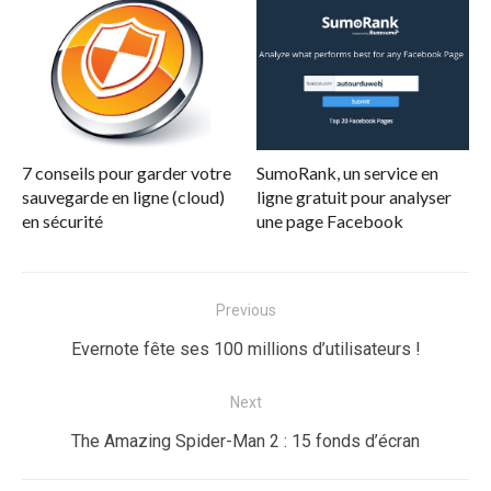
7 conseils pour garder votre
SumoRank, un service en
sauvegarde en ligne (cloud)
ligne gratuit pour analyser
en sécurité
une page Facebook
Navigation
Previous
de
Previous
Evernote fête ses 100 millions d’utilisateurs !
l’article
post:
Next
Next
The Amazing Spider-Man 2 : 15 fonds d’écran
post: