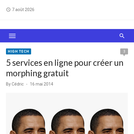
Skip
7 août 2026
access_time
to
content
Le Web, c'est comme une boîte de chocolats… On
sait jamais sur quoi on va tomber !
HIGH TECH
3
5 services en ligne pour créer un
morphing gratuit
Posted
By
Cédric
16 mai 2014
on