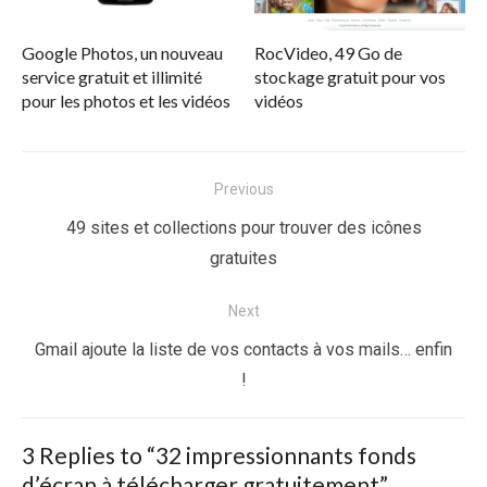
Google Photos, un nouveau
RocVideo, 49 Go de
service gratuit et illimité
stockage gratuit pour vos
pour les photos et les vidéos
vidéos
Navigation
Previous
de
Previous
49 sites et collections pour trouver des icônes
l’article
post:
gratuites
Next
Next
Gmail ajoute la liste de vos contacts à vos mails… enfin
post:
!
3 Replies to “
32 impressionnants fonds
d’écran à télécharger gratuitement
”