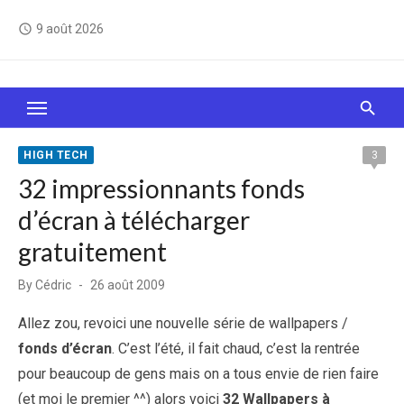
Skip
9 août 2026
access_time
to
content
Le Web, c'est comme une boîte de chocolats… On
sait jamais sur quoi on va tomber !
HIGH TECH
3
32 impressionnants fonds
d’écran à télécharger
gratuitement
Posted
By
Cédric
26 août 2009
on
Allez zou, revoici une nouvelle série de wallpapers /
fonds d’écran
. C’est l’été, il fait chaud, c’est la rentrée
pour beaucoup de gens mais on a tous envie de rien faire
(et moi le premier ^^) alors voici
32 Wallpapers à