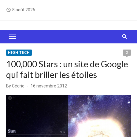
Skip
8 août 2026
access_time
to
content
Le Web, c'est comme une boîte de chocolats… On
sait jamais sur quoi on va tomber !
HIGH TECH
2
100,000 Stars : un site de Google
qui fait briller les étoiles
Posted
By
Cédric
16 novembre 2012
on