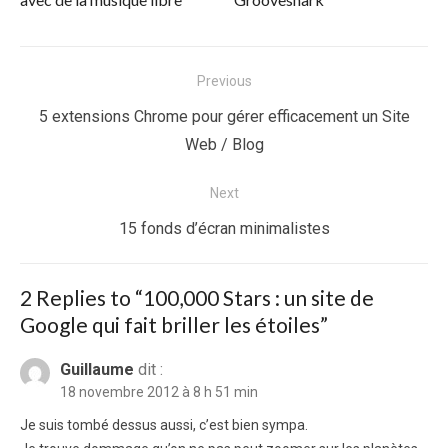
Navigation
Previous
de
Previous
5 extensions Chrome pour gérer efficacement un Site
l’article
post:
Web / Blog
Next
Next
15 fonds d’écran minimalistes
post:
2 Replies to “
100,000 Stars : un site de
Google qui fait briller les étoiles
”
Guillaume
dit :
18 novembre 2012 à 8 h 51 min
Je suis tombé dessus aussi, c’est bien sympa.