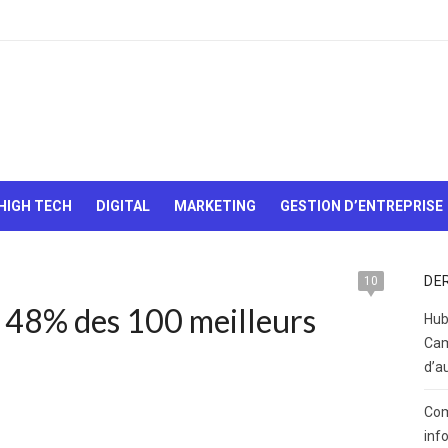
Le Web,
c'est
comme
une boîte
HIGH TECH
DIGITAL
MARKETING
GESTION D’ENTREPRISE
de
chocolats…
On sait
jamais sur
DE
10
quoi on va
r 48% des 100 meilleurs
tomber !
Hub
Cam
d’a
Com
inf