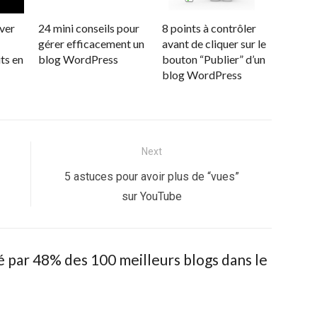
uver
24 mini conseils pour
8 points à contrôler
gérer efficacement un
avant de cliquer sur le
ts en
blog WordPress
bouton “Publier” d’un
blog WordPress
Next
Next
5 astuces pour avoir plus de “vues”
post:
sur YouTube
é par 48% des 100 meilleurs blogs dans le