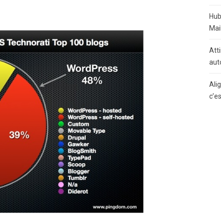
Hub
Mai
Atti
aut
Ali
c’e