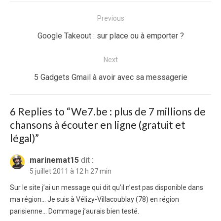
Navigation
Previous
de
Previous
Google Takeout : sur place ou à emporter ?
l’article
post:
Next
Next
5 Gadgets Gmail à avoir avec sa messagerie
post:
6 Replies to “
We7.be : plus de 7 millions de
chansons à écouter en ligne (gratuit et
légal)
”
marinemat15
dit :
5 juillet 2011 à 12 h 27 min
Sur le site j’ai un message qui dit qu’il n’est pas disponible dans
ma région… Je suis à Vélizy-Villacoublay (78) en région
parisienne… Dommage j’aurais bien testé.