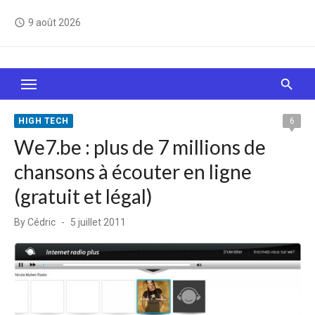
Skip
9 août 2026
access_time
to
content
Le Web, c'est comme une boîte de chocolats… On
sait jamais sur quoi on va tomber !
HIGH TECH
6
We7.be : plus de 7 millions de
chansons à écouter en ligne
(gratuit et légal)
Posted
By
Cédric
5 juillet 2011
on