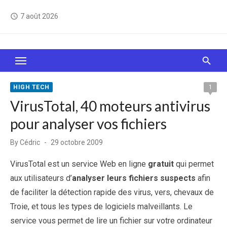
Skip
7 août 2026
access_time
to
content
Le Web, c'est comme une boîte de chocolats… On
sait jamais sur quoi on va tomber !
HIGH TECH
1
VirusTotal, 40 moteurs antivirus
pour analyser vos fichiers
Posted
By
Cédric
29 octobre 2009
on
VirusTotal est un service Web en ligne
gratuit
qui permet
aux utilisateurs d’
analyser leurs fichiers suspects
afin
de faciliter la détection rapide des virus, vers, chevaux de
Troie, et tous les types de logiciels malveillants. Le
service vous permet de lire un fichier sur votre ordinateur