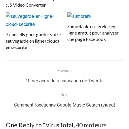
: JS Video Converter
SumoRank, un service en
ligne gratuit pour analyser
7 conseils pour garder votre
une page Facebook
sauvegarde en ligne (cloud)
en sécurité
Navigation
Previous
de
Previous
10 services de planification de Tweets
l’article
post:
Next
Next
Comment fonctionne Google Music Search (vidéo)
post:
One Reply to “VirusTotal, 40 moteurs