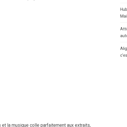
Hub
Mai
Atti
aut
Ali
c’e
et la musique colle parfaitement aux extraits,