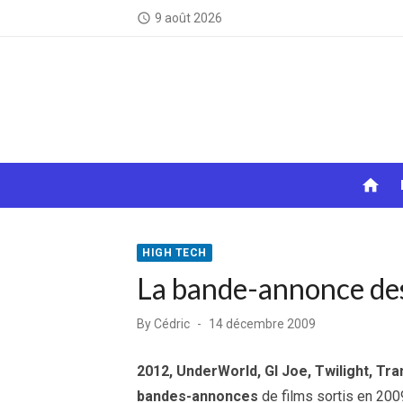
Skip
9 août 2026
access_time
to
content
home
HIGH TECH
La bande-annonce de
Posted
By
Cédric
14 décembre 2009
on
2012, UnderWorld, GI Joe, Twilight, Tr
bandes-annonces
de films sortis en 200