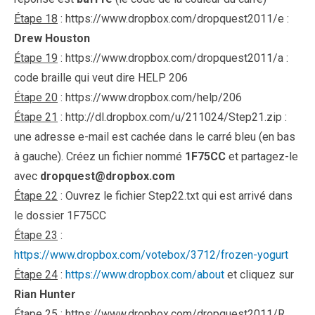
Étape 18
: https://www.dropbox.com/dropquest2011/e :
Drew Houston
Étape 19
: https://www.dropbox.com/dropquest2011/a :
code braille qui veut dire HELP 206
Étape 20
: https://www.dropbox.com/help/206
Étape 21
: http://dl.dropbox.com/u/211024/Step21.zip :
une adresse e-mail est cachée dans le carré bleu (en bas
à gauche). Créez un fichier nommé
1F75CC
et partagez-le
avec
dropquest@dropbox.com
Étape 22
: Ouvrez le fichier Step22.txt qui est arrivé dans
le dossier 1F75CC
Étape 23
:
https://www.dropbox.com/votebox/3712/frozen-yogurt
Étape 24
:
https://www.dropbox.com/about
et cliquez sur
Rian Hunter
Étape 25
: https://www.dropbox.com/dropquest2011/R