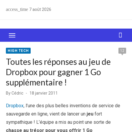
Skip
access_time
7 août 2026
to
content
Le Web, c'est comme une boîte de chocolats… On
sait jamais sur quoi on va tomber !
HIGH TECH
12
Toutes les réponses au jeu de
Dropbox pour gagner 1 Go
supplémentaire !
Posted
By
Cédric
18 janvier 2011
on
Dropbox
, l’une des plus belles inventions de service de
sauvegarde en ligne, vient de lancer un
jeu
fort
sympathique ! L’équipe a mis au point une sorte de
chasse au trésor pour vous offrir 1 Go