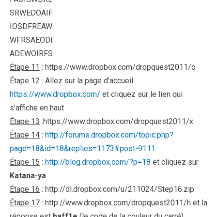
SRWEDOAIF
IOSDFREAW
WFRSAEODI
ADEWOIRFS
Étape 11
: https://www.dropbox.com/dropquest2011/o
Étape 12
: Allez sur la page d’accueil
https://www.dropbox.com/
et cliquez sur le lien qui
s’affiche en haut
Étape 13
:https://www.dropbox.com/dropquest2011/x
Étape 14
:
http://forums.dropbox.com/topic.php?
page=18&id=18&replies=1173#post-9111
Étape 15
:
http://blog.dropbox.com/?p=18
et cliquez sur
Katana-ya
Étape 16
: http://dl.dropbox.com/u/211024/Step16.zip
Étape 17
: http://www.dropbox.com/dropquest2011/h et la
réponse est
baff1e
(le code de la couleur du carré)