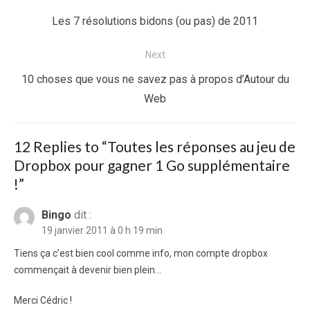
de
Previous
Les 7 résolutions bidons (ou pas) de 2011
l’article
post:
Next
Next
10 choses que vous ne savez pas à propos d’Autour du
post:
Web
12 Replies to “
Toutes les réponses au jeu de
Dropbox pour gagner 1 Go supplémentaire
!
”
Bingo
dit :
19 janvier 2011 à 0 h 19 min
Tiens ça c’est bien cool comme info, mon compte dropbox
commençait à devenir bien plein…
Merci Cédric !