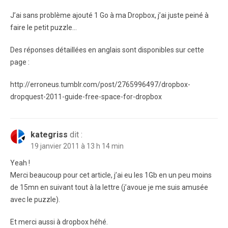
J’ai sans problème ajouté 1 Go à ma Dropbox, j’ai juste peiné à
faire le petit puzzle…
Des réponses détaillées en anglais sont disponibles sur cette
page :
http://erroneus.tumblr.com/post/2765996497/dropbox-
dropquest-2011-guide-free-space-for-dropbox
kategriss
dit :
19 janvier 2011 à 13 h 14 min
Yeah !
Merci beaucoup pour cet article, j’ai eu les 1Gb en un peu moins
de 15mn en suivant tout à la lettre (j’avoue je me suis amusée
avec le puzzle).
Et merci aussi à dropbox héhé.