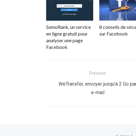
SumoRank, un service
8 conseils de sécu
en ligne gratuit pour
sur Facebook
analyser une page
Facebook
Navigation
Previous
de
Previous
WeTransfer, envoyer jusqu’à 2 Go pa
post:
e-mail
l’article