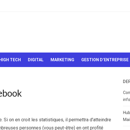
Le Web,
c'est
comme
une boîte
HIGH TECH
DIGITAL
MARKETING
GESTION D’ENTREPRISE
de
chocolats…
On sait
jamais sur
DE
quoi on va
cebook
tomber !
Com
inf
Hub
 Si on en croit les statistiques, il permettra d’atteindre
Mai
mbreuses personnes (vous peut-être) en ont profité