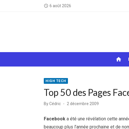
Skip
6 août 2026
access_time
to
content
home
HIGH TECH
Top 50 des Pages Fa
Posted
By
Cédric
2 décembre 2009
on
Facebook
a été une révélation cette année.
beaucoup plus l’année prochaine et de no