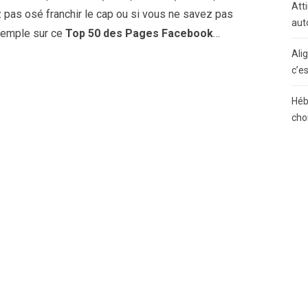
Atti
ez pas osé franchir le cap ou si vous ne savez pas
aut
xemple sur ce
Top 50 des Pages Facebook
…
Ali
c’e
Héb
cho