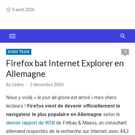
Skip
9 août 2026
access_time
to
content
Le Web, c'est comme une boîte de chocolats… On
sait jamais sur quoi on va tomber !
HIGH TECH
4
Firefox bat Internet Explorer en
Allemagne
Posted
By
Cédric
2 décembre 2009
on
Nous y voilà,
« le jour de gloire est arrivé »
mes chers
lecteurs !
Firefox vient de devenir officiellement le
navigateur le plus populaire en Allemagne
selon le
dernier rapport de W3B
de Fittkau & Maass, un consultant
allemand respectés de la recherche sur Internet, avec 44,2