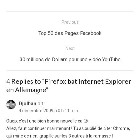
Navigation
Previous
de
Previous
Top 50 des Pages Facebook
l’article
post:
Next
Next
30 millions de Dollars pour une vidéo YouTube
post:
4 Replies to “
Firefox bat Internet Explorer
en Allemagne
”
Djolhan
dit :
4 décembre 2009 à 0 h 11 min
Ouep, c’est une bien bonne nouvelle ca 🙂
Allez, faut continuer maintenant ! Tu as oublié de citer Chrome,
qui mine de rien, grapille sur les 3 autres à la ramasse !