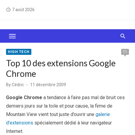
Skip
7 août 2026
access_time
to
content
Le Web, c'est comme une boîte de chocolats… On
sait jamais sur quoi on va tomber !
HIGH TECH
11
Top 10 des extensions Google
Chrome
Posted
By
Cédric
11 décembre 2009
on
Google Chrome
a tendance à faire pas mal de bruit ces
derniers jours sur la toile et pour cause, la firme de
Mountain View vient tout juste d’ouvrir une
galerie
d’extensions
spécialement dédié à leur navigateur
Internet.