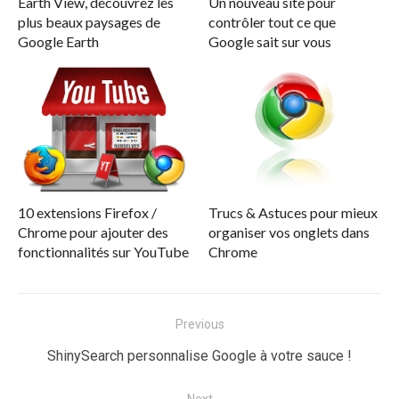
Earth View, découvrez les
Un nouveau site pour
plus beaux paysages de
contrôler tout ce que
Google Earth
Google sait sur vous
10 extensions Firefox /
Trucs & Astuces pour mieux
Chrome pour ajouter des
organiser vos onglets dans
fonctionnalités sur YouTube
Chrome
Navigation
Previous
de
Previous
ShinySearch personnalise Google à votre sauce !
l’article
post: