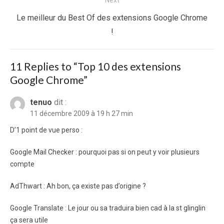
Next
Next
Le meilleur du Best Of des extensions Google Chrome
post:
!
11 Replies to “
Top 10 des extensions
Google Chrome
”
tenuo
dit :
11 décembre 2009 à 19 h 27 min
D’1 point de vue perso :
Google Mail Checker : pourquoi pas si on peut y voir plusieurs
compte
AdThwart : Ah bon, ça existe pas d’origine ?
Google Translate : Le jour ou sa traduira bien cad à la st glinglin
ça sera utile