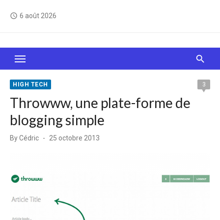
Skip
6 août 2026
access_time
to
content
Le Web, c'est comme une boîte de chocolats… On
sait jamais sur quoi on va tomber !
HIGH TECH
3
Throwww, une plate-forme de
blogging simple
Posted
By
Cédric
25 octobre 2013
on