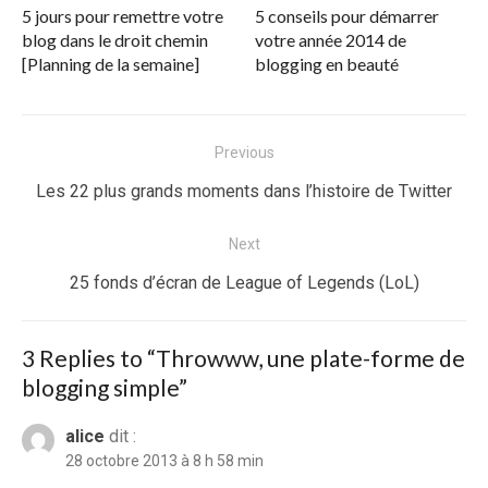
5 jours pour remettre votre
5 conseils pour démarrer
blog dans le droit chemin
votre année 2014 de
[Planning de la semaine]
blogging en beauté
Navigation
Previous
de
Previous
Les 22 plus grands moments dans l’histoire de Twitter
l’article
post:
Next
Next
25 fonds d’écran de League of Legends (LoL)
post:
3 Replies to “
Throwww, une plate-forme de
blogging simple
”
alice
dit :
28 octobre 2013 à 8 h 58 min