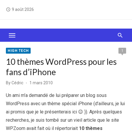
Skip
9 août 2026
access_time
to
content
Le Web, c'est comme une boîte de chocolats… On
sait jamais sur quoi on va tomber !
HIGH TECH
1
10 thèmes WordPress pour les
fans d’iPhone
Posted
By
Cédric
1 mars 2010
on
Un ami m’a demandé de lui préparer un blog sous
WordPress avec un thème spécial iPhone (d’ailleurs, je lui
ai promis que je le présenterais ici 😉 )). Après quelques
recherches, je suis tombé sur un vieil article que le site
WPZoom avait fait où il répertoriait
10 thèmes