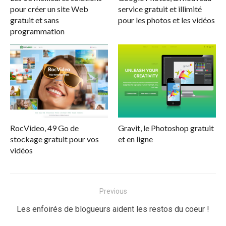
pour créer un site Web
service gratuit et illimité
gratuit et sans
pour les photos et les vidéos
programmation
RocVideo, 49 Go de
Gravit, le Photoshop gratuit
stockage gratuit pour vos
et en ligne
vidéos
Navigation
Previous
de
Previous
Les enfoirés de blogueurs aident les restos du coeur !
l’article
post: