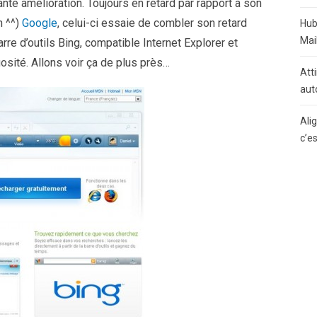
nte amélioration. Toujours en retard par rapport à son
n ^^)
Google
, celui-ci essaie de combler son retard
Hub
Mai
rre d’outils Bing, compatible Internet Explorer et
uosité. Allons voir ça de plus près…
Atti
aut
Ali
c’e