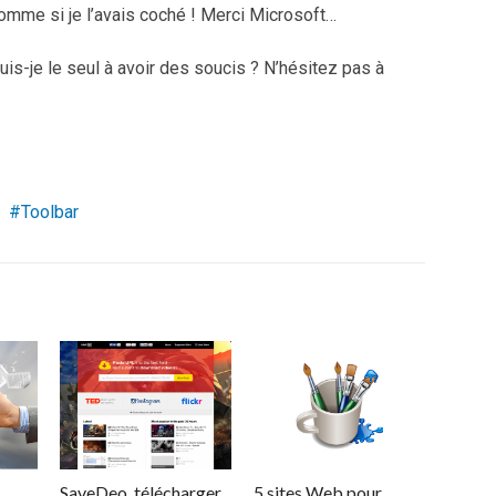
 comme si je l’avais coché ! Merci Microsoft…
uis-je le seul à avoir des soucis ? N’hésitez pas à
Toolbar
SaveDeo, télécharger
5 sites Web pour