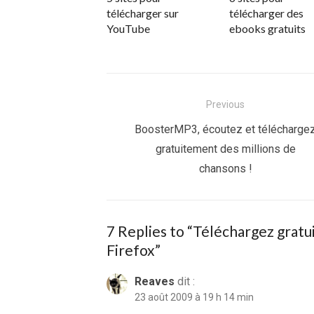
télécharger sur
télécharger des
YouTube
ebooks gratuits
Navigation
Previous
de
Previous
BoosterMP3, écoutez et télécharge
post:
gratuitement des millions de
l’article
chansons !
7 Replies to “
Téléchargez gratui
Firefox
”
Reaves
dit :
23 août 2009 à 19 h 14 min