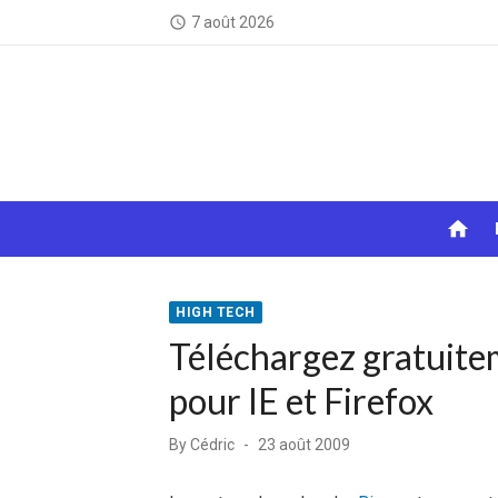
Skip
7 août 2026
access_time
to
content
home
HIGH TECH
Téléchargez gratuitem
pour IE et Firefox
Posted
By
Cédric
23 août 2009
on