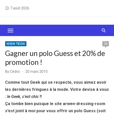
Skip
7 août 2026
access_time
to
content
Le Web, c'est comme une boîte de chocolats… On
sait jamais sur quoi on va tomber !
HIGH TECH
33
Gagner un polo Guess et 20% de
promotion !
Posted
By
Cédric
20 mars 2010
on
Comme tout Geek qui se respecte, vous aimez avoir
les dernières fringues à la mode. Votre devise à vous
:
le Geek, c’est chic
!!
Ça tombe bien puisque le site arwen-dressing-room
s’est joint à moi pour vous offrir un polo Guess (soit