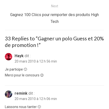
l’article
post:
Next
Next
Gagnez 100 Cliics pour remporter des produits High
post:
Tech
33 Replies to “
Gagner un polo Guess et 20%
de promotion !
”
Hayk
dit :
20 mars 2010 à 12 h 56 min
Je participe 🙂
Merci pour le concours 😉
remink
dit :
20 mars 2010 à 12 h 06 min
Laissons nous tanter 🙂