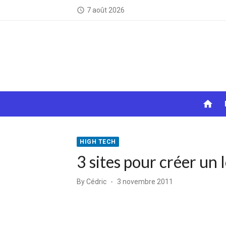
Skip
7 août 2026
access_time
to
content
home
HIGH TECH
3 sites pour créer un 
Posted
By
Cédric
3 novembre 2011
on