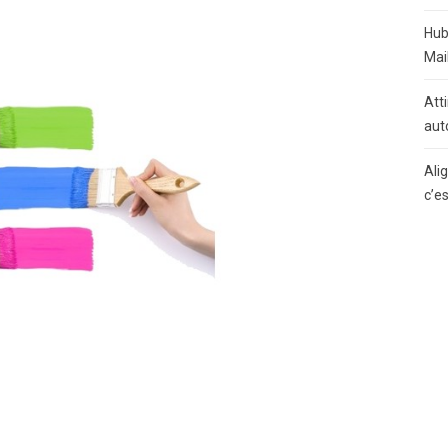
Hub
Mai
Atti
aut
Ali
c’e