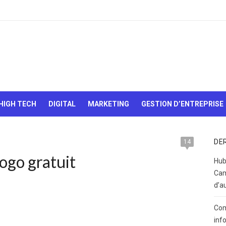
Le Web,
c'est
comme
une boîte
HIGH TECH
DIGITAL
MARKETING
GESTION D’ENTREPRISE
de
chocolats…
On sait
jamais sur
DE
14
quoi on va
logo gratuit
tomber !
Hub
Cam
d’a
Com
inf