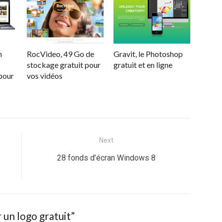
n
RocVideo, 49 Go de
Gravit, le Photoshop
stockage gratuit pour
gratuit et en ligne
 pour
vos vidéos
Next
Next
28 fonds d’écran Windows 8
post:
 un logo gratuit
”