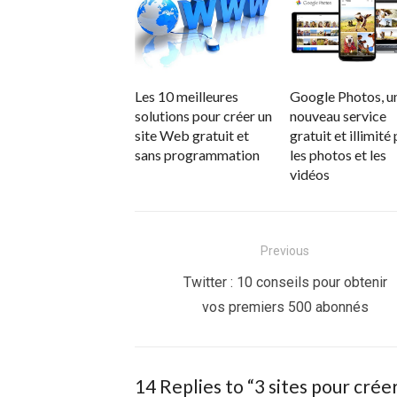
Les 10 meilleures
Google Photos, u
solutions pour créer un
nouveau service
site Web gratuit et
gratuit et illimité
sans programmation
les photos et les
vidéos
Navigation
Previous
de
Previous
Twitter : 10 conseils pour obtenir
post:
vos premiers 500 abonnés
l’article
14 Replies to “
3 sites pour créer