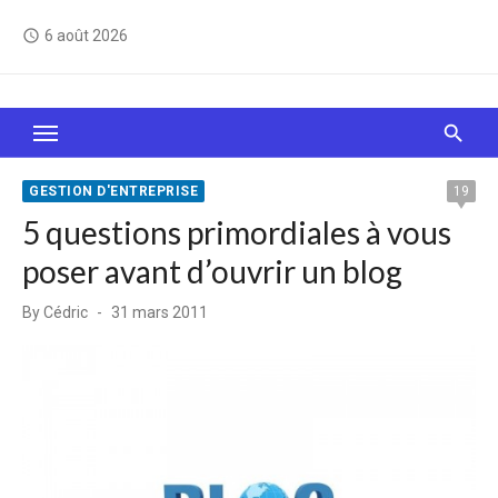
Skip
6 août 2026
access_time
to
content
Le Web, c'est comme une boîte de chocolats… On
sait jamais sur quoi on va tomber !
GESTION D'ENTREPRISE
19
5 questions primordiales à vous
poser avant d’ouvrir un blog
Posted
By
Cédric
31 mars 2011
on