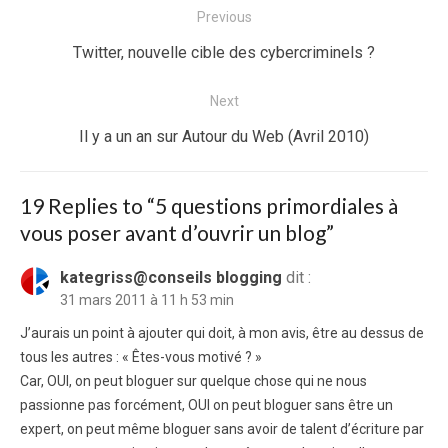
Navigation
Previous
de
Previous
Twitter, nouvelle cible des cybercriminels ?
l’article
post:
Next
Next
Il y a un an sur Autour du Web (Avril 2010)
post:
19 Replies to “
5 questions primordiales à
vous poser avant d’ouvrir un blog
”
kategriss@conseils blogging
dit :
31 mars 2011 à 11 h 53 min
J’aurais un point à ajouter qui doit, à mon avis, être au dessus de
tous les autres : « Êtes-vous motivé ? »
Car, OUI, on peut bloguer sur quelque chose qui ne nous
passionne pas forcément, OUI on peut bloguer sans être un
expert, on peut même bloguer sans avoir de talent d’écriture par