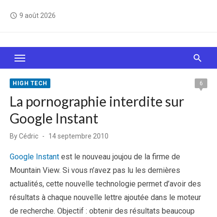
Skip
9 août 2026
access_time
to
content
Le Web, c'est comme une boîte de chocolats… On
sait jamais sur quoi on va tomber !
HIGH TECH
6
La pornographie interdite sur
Google Instant
Posted
By
Cédric
14 septembre 2010
on
Google Instant
est le nouveau joujou de la firme de
Mountain View. Si vous n’avez pas lu les dernières
actualités, cette nouvelle technologie permet d’avoir des
résultats à chaque nouvelle lettre ajoutée dans le moteur
de recherche. Objectif : obtenir des résultats beaucoup