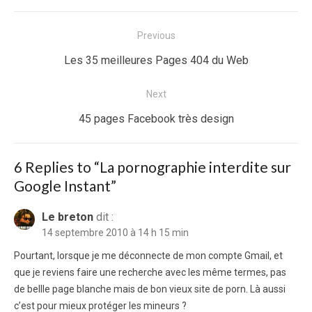
Navigation
Previous
de
Previous
Les 35 meilleures Pages 404 du Web
l’article
post:
Next
Next
45 pages Facebook très design
post:
6 Replies to “
La pornographie interdite sur
Google Instant
”
Le breton
dit :
14 septembre 2010 à 14 h 15 min
Pourtant, lorsque je me déconnecte de mon compte Gmail, et
que je reviens faire une recherche avec les même termes, pas
de bellle page blanche mais de bon vieux site de porn. Là aussi
c’est pour mieux protéger les mineurs ?