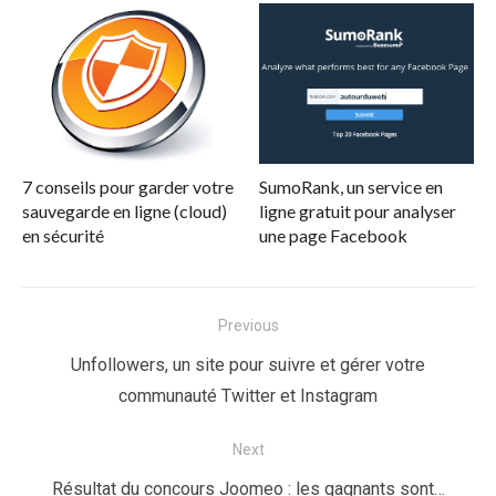
7 conseils pour garder votre
SumoRank, un service en
sauvegarde en ligne (cloud)
ligne gratuit pour analyser
en sécurité
une page Facebook
Navigation
Previous
de
Previous
Unfollowers, un site pour suivre et gérer votre
l’article
post:
communauté Twitter et Instagram
Next
Next
Résultat du concours Joomeo : les gagnants sont…