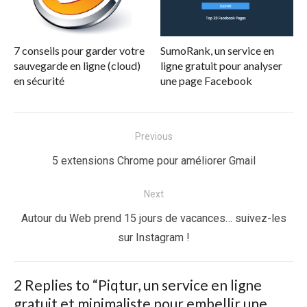
7 conseils pour garder votre
SumoRank, un service en
sauvegarde en ligne (cloud)
ligne gratuit pour analyser
en sécurité
une page Facebook
Navigation
Previous
de
Previous
5 extensions Chrome pour améliorer Gmail
l’article
post:
Next
Next
Autour du Web prend 15 jours de vacances… suivez-les
post:
sur Instagram !
2 Replies to “
Piqtur, un service en ligne
gratuit et minimaliste pour embellir une