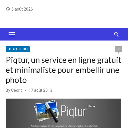
Skip
6 août 2026
access_time
to
content
Le Web, c'est comme une boîte de chocolats… On
sait jamais sur quoi on va tomber !
HIGH TECH
2
Piqtur, un service en ligne gratuit
et minimaliste pour embellir une
photo
Posted
By
Cédric
17 août 2013
on