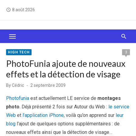
Skip
8 août 2026
access_time
to
content
Le Web, c'est comme une boîte de chocolats… On
sait jamais sur quoi on va tomber !
HIGH TECH
3
PhotoFunia ajoute de nouveaux
effets et la détection de visage
Posted
By
Cédric
2 septembre 2009
on
Photofunia
est actuellement LE service de
montages
photo
. Déjà présenté 2 fois sur Autour du Web :
le service
Web
et
l’application iPhone
, voilà qu’on apprend sur
leur
blog
l’ajout de quelques options supplémentaires : de
nouveaux effets ainsi que la détection de visage…