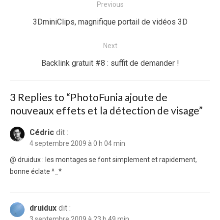
Navigation
Previous
de
Previous
3DminiClips, magnifique portail de vidéos 3D
l’article
post:
Next
Next
Backlink gratuit #8 : suffit de demander !
post:
3 Replies to “
PhotoFunia ajoute de
nouveaux effets et la détection de visage
”
Cédric
dit :
4 septembre 2009 à 0 h 04 min
@ druidux : les montages se font simplement et rapidement,
bonne éclate ^_*
druidux
dit :
3 septembre 2009 à 23 h 49 min