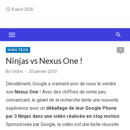
Skip
8 août 2026
access_time
to
content
Le Web, c'est comme une boîte de chocolats… On
sait jamais sur quoi on va tomber !
HIGH TECH
1
Ninjas vs Nexus One !
Posted
By
Cédric
20 janvier 2010
on
Décidément, Google a vraiment envi de nous le vendre
son
Nexus One
! Avec des chiffres de vente peu
convaincant, le géant de la recherche tente une nouvelle
expérience avec un
déballage de leur Google Phone
par 3 Ninjas dans une vidéo réalisée en stop motion
.
Sponsorisée par Google, la vidéo est une belle réussite