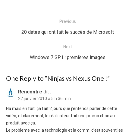
Navigation
Previous
de
Previous
20 dates qui ont fait le succès de Microsoft
l’article
post:
Next
Next
Windows 7 SP1 : premières images
post:
One Reply to “Ninjas vs Nexus One !”
Rencontre
dit :
22 janvier 2010 à 5 h 36 min
Ha mais en fait, ça fait 2 jours que j’entends parler de cette
vidéo, et clairement, le réalisateur fait une promo choc au
produit avec ça.
Le problème avec la technologie et la comm, c’est souvent les