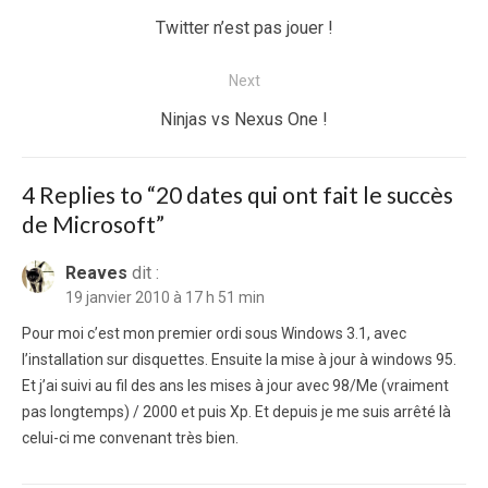
de
Previous
Twitter n’est pas jouer !
l’article
post:
Next
Next
Ninjas vs Nexus One !
post:
4 Replies to “
20 dates qui ont fait le succès
de Microsoft
”
Reaves
dit :
19 janvier 2010 à 17 h 51 min
Pour moi c’est mon premier ordi sous Windows 3.1, avec
l’installation sur disquettes. Ensuite la mise à jour à windows 95.
Et j’ai suivi au fil des ans les mises à jour avec 98/Me (vraiment
pas longtemps) / 2000 et puis Xp. Et depuis je me suis arrêté là
celui-ci me convenant très bien.