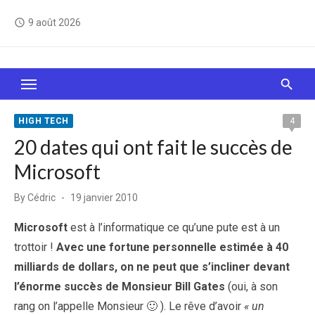
Skip
9 août 2026
access_time
to
content
Le Web, c'est comme une boîte de chocolats… On
sait jamais sur quoi on va tomber !
HIGH TECH
4
20 dates qui ont fait le succès de
Microsoft
Posted
By
Cédric
19 janvier 2010
on
Microsoft
est à l’informatique ce qu’une pute est à un
trottoir !
Avec une fortune personnelle estimée à 40
milliards de dollars, on ne peut que s’incliner devant
l’énorme succès de Monsieur Bill Gates
(oui, à son
rang on l’appelle Monsieur 🙂 ). Le rêve d’avoir
« un