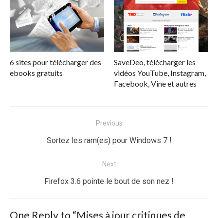
6 sites pour télécharger des
SaveDeo, télécharger les
ebooks gratuits
vidéos YouTube, Instagram,
Facebook, Vine et autres
Navigation
Previous
de
Previous
Sortez les ram(es) pour Windows 7 !
l’article
post:
Next
Next
Firefox 3.6 pointe le bout de son nez !
post:
One Reply to “Mises à jour critiques de