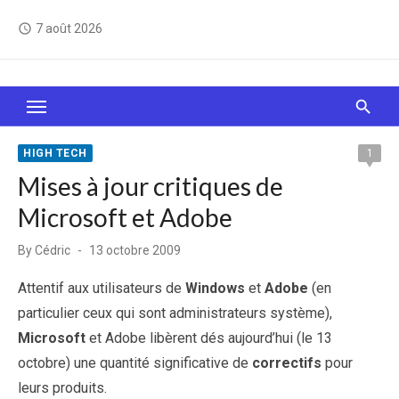
Skip
7 août 2026
access_time
to
content
Le Web, c'est comme une boîte de chocolats… On
sait jamais sur quoi on va tomber !
HIGH TECH
1
Mises à jour critiques de
Microsoft et Adobe
Posted
By
Cédric
13 octobre 2009
on
Attentif aux utilisateurs de
Windows
et
Adobe
(en
particulier ceux qui sont administrateurs système),
Microsoft
et Adobe libèrent dés aujourd’hui (le 13
octobre) une quantité significative de
correctifs
pour
leurs produits.