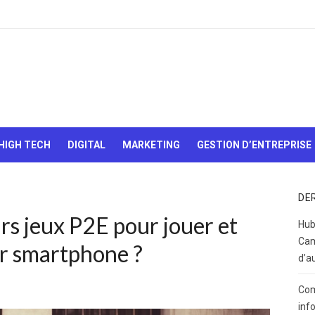
Le Web,
c'est
comme
une boîte
HIGH TECH
DIGITAL
MARKETING
GESTION D’ENTREPRISE
de
chocolats…
On sait
jamais sur
DE
quoi on va
urs jeux P2E pour jouer et
tomber !
Hub
Cam
ur smartphone ?
d’a
Com
inf