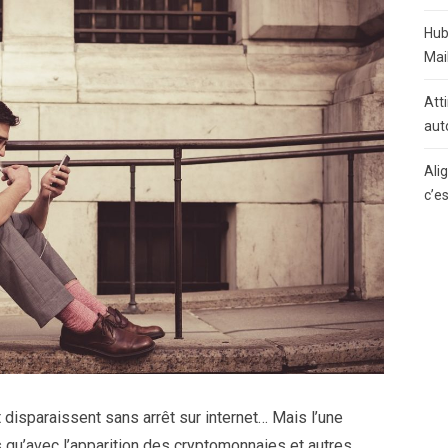
Hub
Mai
Atti
aut
Ali
c’e
 disparaissent sans arrêt sur internet… Mais l’une
us qu’avec l’apparition des cryptomonnaies et autres