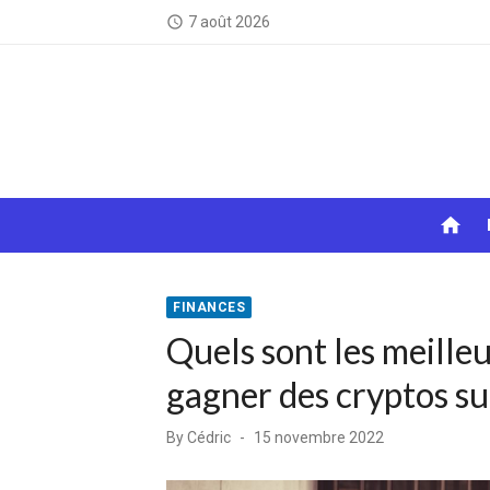
Skip
7 août 2026
access_time
to
content
home
FINANCES
Quels sont les meille
gagner des cryptos s
Posted
By
Cédric
15 novembre 2022
on