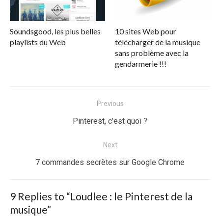
Soundsgood, les plus belles
10 sites Web pour
playlists du Web
télécharger de la musique
sans problème avec la
gendarmerie !!!
Navigation
Previous
de
Previous
Pinterest, c’est quoi ?
l’article
post:
Next
Next
7 commandes secrètes sur Google Chrome
post:
9 Replies to “
Loudlee : le Pinterest de la
musique
”