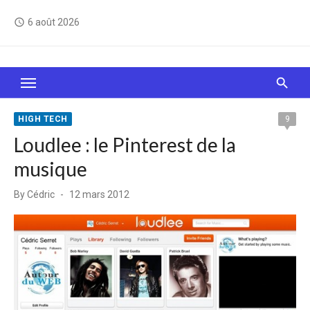
Skip
6 août 2026
access_time
to
content
Le Web, c'est comme une boîte de chocolats… On
sait jamais sur quoi on va tomber !
HIGH TECH
9
Loudlee : le Pinterest de la
musique
Posted
By
Cédric
12 mars 2012
on