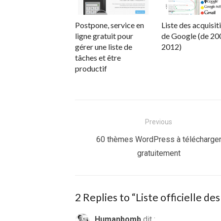
Postpone, service en
Liste des acquisit
ligne gratuit pour
de Google (de 20
gérer une liste de
2012)
tâches et être
productif
Navigation
Previous
de
Previous
60 thèmes WordPress à télécharge
post:
gratuitement
l’article
2 Replies to “
Liste officielle d
Humanbomb
dit :