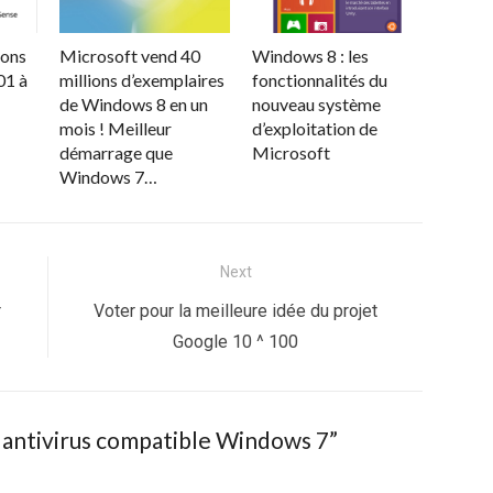
ions
Microsoft vend 40
Windows 8 : les
01 à
millions d’exemplaires
fonctionnalités du
de Windows 8 en un
nouveau système
mois ! Meilleur
d’exploitation de
démarrage que
Microsoft
Windows 7…
Next
Next
r
Voter pour la meilleure idée du projet
post:
Google 10 ^ 100
es antivirus compatible Windows 7
”