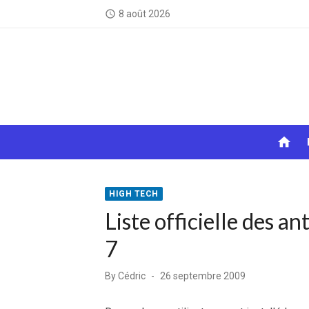
Skip
8 août 2026
access_time
to
content
home
HIGH TECH
Liste officielle des 
7
Posted
By
Cédric
26 septembre 2009
on