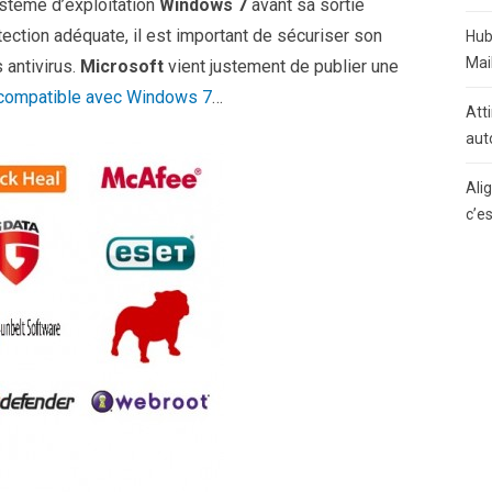
ystème d’exploitation
Windows 7
avant sa sortie
tection adéquate, il est important de sécuriser son
Hub
Mai
 antivirus.
Microsoft
vient justement de publier une
 compatible avec Windows 7
…
Atti
aut
Ali
c’e