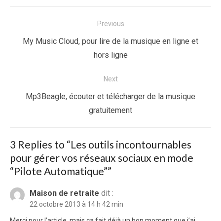
Navigation
Previous
de
Previous
My Music Cloud, pour lire de la musique en ligne et
l’article
post:
hors ligne
Next
Next
Mp3Beagle, écouter et télécharger de la musique
post:
gratuitement
3 Replies to “
Les outils incontournables
pour gérer vos réseaux sociaux en mode
“Pilote Automatique”
”
Maison de retraite
dit :
22 octobre 2013 à 14 h 42 min
Merci pour l’article, mais ça fait déjà un bon moment que j’ai