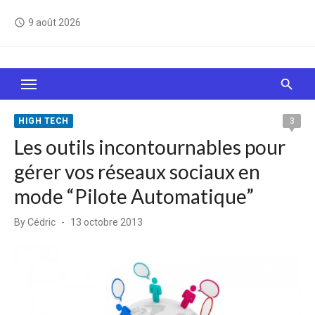
Skip
9 août 2026
access_time
to
content
Le Web, c'est comme une boîte de chocolats… On
sait jamais sur quoi on va tomber !
HIGH TECH
3
Les outils incontournables pour
gérer vos réseaux sociaux en
mode “Pilote Automatique”
Posted
By
Cédric
13 octobre 2013
on