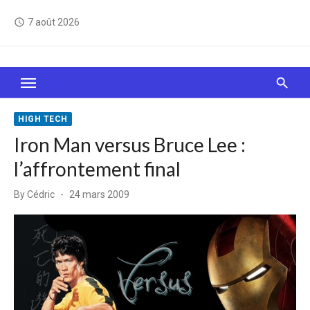
Skip
7 août 2026
access_time
to
content
Le Web, c'est comme une boîte de chocolats… On
sait jamais sur quoi on va tomber !
HIGH TECH
Iron Man versus Bruce Lee :
l’affrontement final
Posted
By
Cédric
24 mars 2009
on