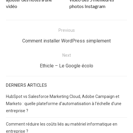
vidéo
photos Instagram
Navigation
Previous
de
Previous
Comment installer WordPress simplement
l’article
post:
Next
Next
Ethicle – Le Google écolo
post:
DERNIERS ARTICLES
HubSpot vs Salesforce Marketing Cloud, Adobe Campaign et
Marketo : quelle plateforme d’automatisation à l’échelle d’une
entreprise ?
Comment réduire les coûts liés au matériel informatique en
entreprise ?