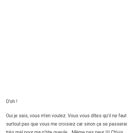
D’oh !
Oui je sais, vous m’en voulez. Vous vous dîtes qu’il ne faut
surtout pas que vous me croisiez car sinon ça se passerai
très mal pour ma p’tite gueule… Même pas peur !!! Ch’uis