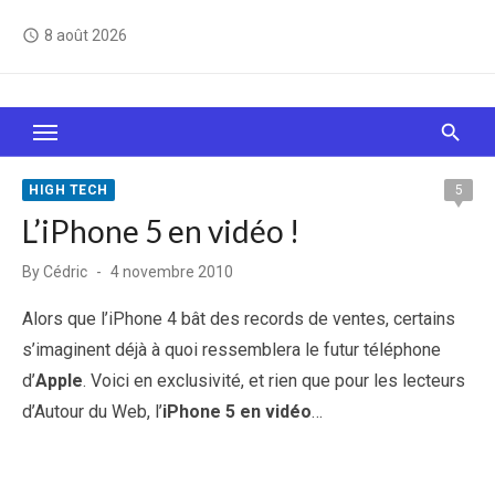
Skip
8 août 2026
access_time
to
content
Le Web, c'est comme une boîte de chocolats… On
sait jamais sur quoi on va tomber !
HIGH TECH
5
L’iPhone 5 en vidéo !
Posted
By
Cédric
4 novembre 2010
on
Alors que l’iPhone 4 bât des records de ventes, certains
s’imaginent déjà à quoi ressemblera le futur téléphone
d’
Apple
. Voici en exclusivité, et rien que pour les lecteurs
d’Autour du Web, l’
iPhone 5 en vidéo
…