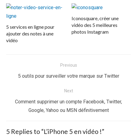
Iconosquare, créer une
vidéo des 5 meilleures
5 services en ligne pour
photos Instagram
ajouter des notes à une
vidéo
Navigation
Previous
de
Previous
5 outils pour surveiller votre marque sur Twitter
l’article
post:
Next
Next
Comment supprimer un compte Facebook, Twitter,
post:
Google, Yahoo ou MSN définitivement
5 Replies to “
L’iPhone 5 en vidéo !
”